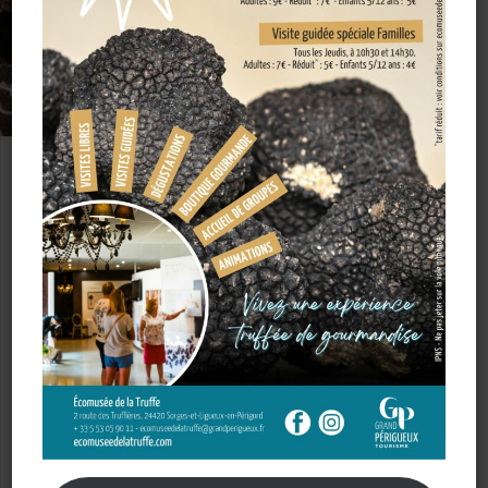
Bien choisir vos truffes
Quelques conseils :
Une bonne truffe doit avoir une consistance très ferme et
avoir une bonne densité, sans être trop sèche. La peau de la
truffe ne doit pas être humide ou luisante. Préférez une truffe
brossée à sec. Le parfum est le principal critère de sélection :
si elle n’a pas d’odeur elle n’aura pas de goût.