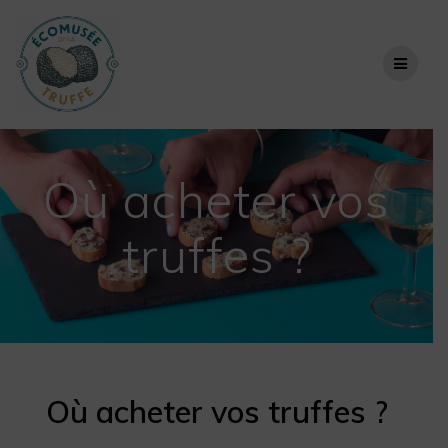
Skip
to
content
Où acheter vos
truffes ?
Où acheter vos truffes ?